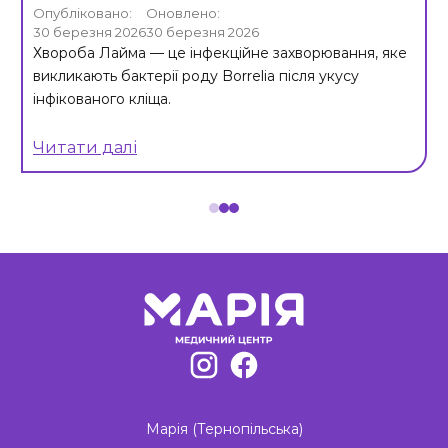
Опубліковано:
Оновлено:
30 березня 2026
30 березня 2026
Хвороба Лайма — це інфекційне захворювання, яке
викликають бактерії роду Borrelia після укусу
інфікованого кліща.
Читати далі
Item
1
of
3
Марія (Тернопільська)