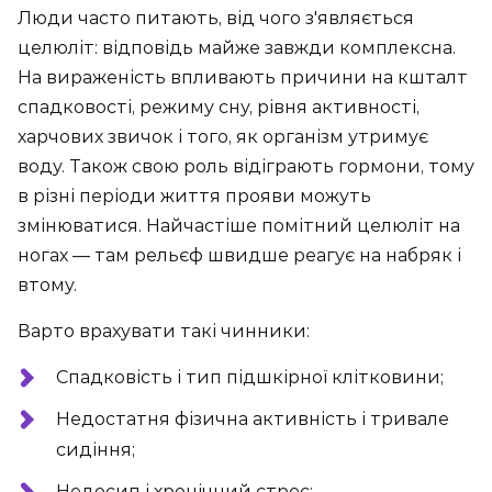
Люди часто питають, від чого з'являється
целюліт: відповідь майже завжди комплексна.
На вираженість впливають причини на кшталт
спадковості, режиму сну, рівня активності,
харчових звичок і того, як організм утримує
воду. Також свою роль відіграють гормони, тому
в різні періоди життя прояви можуть
змінюватися. Найчастіше помітний целюліт на
ногах — там рельєф швидше реагує на набряк і
втому.
Варто врахувати такі чинники:
Спадковість і тип підшкірної клітковини;
Недостатня фізична активність і тривале
сидіння;
Недосип і хронічний стрес;