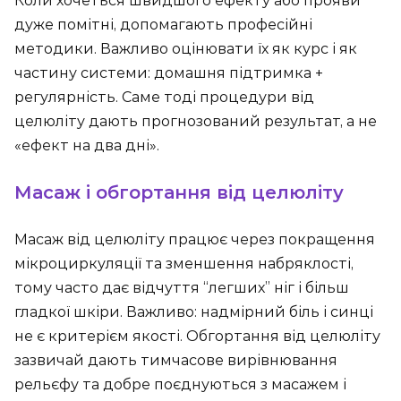
Коли хочеться швидшого ефекту або прояви
дуже помітні, допомагають професійні
методики. Важливо оцінювати їх як курс і як
частину системи: домашня підтримка +
регулярність. Саме тоді процедури від
целюліту дають прогнозований результат, а не
«ефект на два дні».
Масаж і обгортання від целюліту
Масаж від целюліту працює через покращення
мікроциркуляції та зменшення набряклості,
тому часто дає відчуття “легших” ніг і більш
гладкої шкіри. Важливо: надмірний біль і синці
не є критерієм якості. Обгортання від целюліту
зазвичай дають тимчасове вирівнювання
рельєфу та добре поєднуються з масажем і