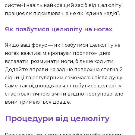
системі навіть найкращий засіб від целюліту
працює як підсилювач, а не як “єдина надія”.
Як позбутися целюліту на ногах
Якщо ваш фокус — як позбутися целюліту на
ногах, важливі мікропаузи протягом дня:
вставати, розминати ноги, більше ходити.
Додайте вправи на задню поверхню стегна й
сідниці та регулярний самомасаж після душу.
Саме так відповідь на як позбутись целюліту
стає практичною: зміни видно поступово, але
вони тримаються довше.
Процедури від целюліту