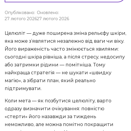
Опубліковано:
Оновлено:
27 лютого 2026
27 лютого 2026
Целюліт — дуже поширена зміна рельєфу шкіри,
яка може з’являтися незалежно від ваги чи віку.
Його вираженість часто змінюється хвилями:
сьогодні шкіра рівніша, а після стресу, недосипу
або затримки рідини — помітніша. Тому
найкраща стратегія — не шукати «швидку
магію», а зібрати план, який реально
підтримувати.
Коли мета — як позбутися целюліту, варто
одразу визначити очікування: повністю
«стерти» його назавжди за тиждень
неможливо, але можна помітно покращити