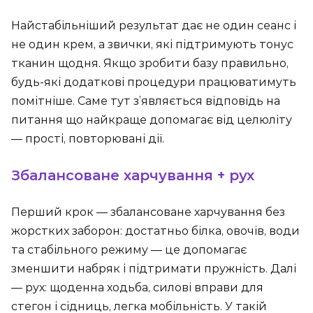
Найстабільніший результат дає не один сеанс і
не один крем, а звички, які підтримують тонус
тканин щодня. Якщо зробити базу правильно,
будь-які додаткові процедури працюватимуть
помітніше. Саме тут з’являється відповідь на
питання що найкраще допомагає від целюліту
— прості, повторювані дії.
Збалансоване харчування + рух
Перший крок — збалансоване харчування без
жорстких заборон: достатньо білка, овочів, води
та стабільного режиму — це допомагає
зменшити набряк і підтримати пружність. Далі
— рух: щоденна ходьба, силові вправи для
стегон і сідниць, легка мобільність. У такій