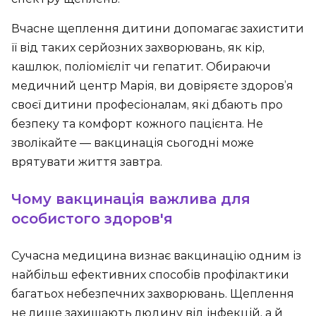
Вчасне щеплення дитини допомагає захистити
її від таких серйозних захворювань, як кір,
кашлюк, поліомієліт чи гепатит. Обираючи
медичний центр Марія, ви довіряєте здоров’я
своєї дитини професіоналам, які дбають про
безпеку та комфорт кожного пацієнта. Не
зволікайте — вакцинація сьогодні може
врятувати життя завтра.
Чому вакцинація важлива для
особистого здоров'я
Сучасна медицина визнає вакцинацію одним із
найбільш ефективних способів профілактики
багатьох небезпечних захворювань. Щеплення
не лише захищають людину від інфекцій, а й