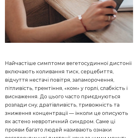
Найчастіше симптоми вегетосудинної дистонії
включають коливання тиск, серцебиття,
відчуття нестачі повітря, запаморочення,
пітливість, тремтіння, «ком» у горлі, слабкість і
виснаження. До цього часто приєднуються
розлади сну, дратівливість, тривожність та
зниження концентрації — інколи це описують
як астено невротичний синдром. Саме ці
прояви багато людей називають ознаки