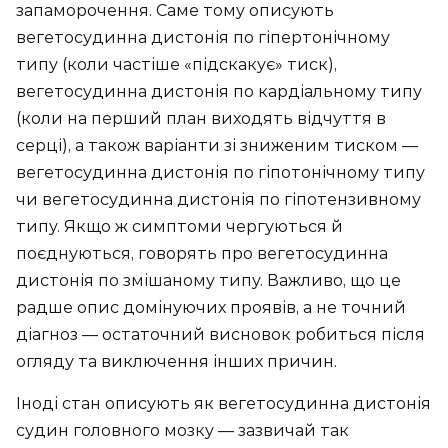
запаморочення. Саме тому описують
вегетосудинна дистонія по гіпертонічному
типу (коли частіше «підскакує» тиск),
вегетосудинна дистонія по кардіальному типу
(коли на перший план виходять відчуття в
серці), а також варіанти зі зниженим тиском —
вегетосудинна дистонія по гіпотонічному типу
чи вегетосудинна дистонія по гіпотензивному
типу. Якщо ж симптоми чергуються й
поєднуються, говорять про вегетосудинна
дистонія по змішаному типу. Важливо, що це
радше опис домінуючих проявів, а не точний
діагноз — остаточний висновок робиться після
огляду та виключення інших причин.
Іноді стан описують як вегетосудинна дистонія
судин головного мозку — зазвичай так