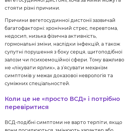
вегетосудинної дистонії, хоча за ними можуть
стояти різні причини.
Причини вегетосудинної дистонії зазвичай
багатофакторні: хронічний стрес, перевтома,
недосип, низька фізична активність,
гормональні зміни, наслідки інфекцій, а також
супутні порушення з боку серця, щитоподібної
залози чи психоемоційної сфери. Тому важливо
не «лікувати ярлик», а з’ясувати механізм
симптомів у межах доказової неврологія та
суміжних спеціальностей.
Коли це не «просто ВСД» і потрібно
перевіритися
ВСД-подібні симптоми не варто терпіти, якщо
вони посилюються, змінюють характер або