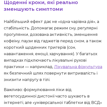
Щоденні кроки, які реально
зменшують симптоми
Найбільший ефект дає не «одна чарівна дія», а
стабільність. Допомагає режим сну, регулярні
прогулянки, дозована активність, зменшення
кофеїну, паузи від гаджетів перед сном, а також
короткий щоденник тригерів (сон,
навантаження, емоції, харчування). У багатьох
випадках підключають лікувальні рухові
практики — наприклад,
Лікувальна фізкультура
як безпечний шлях повернути витривалість і
знизити напругу в тілі.
Важливо: формулювання ліки від
вегетосудинної дистонії часто шукають в
інтернеті, але «універсальної таблетки від ВСД»