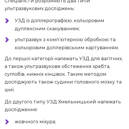
Спеціалісти розрізняють два типи
ультразвукових досліджень:
УЗД із доплерографією, кольоровим
дуплексним скануванням;
ультразвук з комп’ютерною обробкою та
кольоровим доплерівським картуванням.
До першої категорії належать УЗД для вагітних,
а також ультразвукове обстеження хребта,
суглобів, нижніх кінцівок. Таким методом
досліджують також судини головного мозку та
шиї.
До другого типу УЗД Хмельницький належать
дослідження:
жовчного міхура;