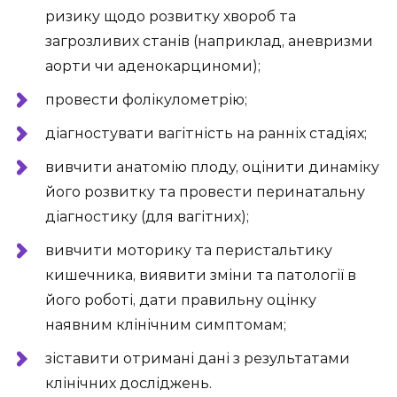
ризику щодо розвитку хвороб та
загрозливих станів (наприклад, аневризми
аорти чи аденокарциноми);
провести фолікулометрію;
діагностувати вагітність на ранніх стадіях;
вивчити анатомію плоду, оцінити динаміку
його розвитку та провести перинатальну
діагностику (для вагітних);
вивчити моторику та перистальтику
кишечника, виявити зміни та патології в
його роботі, дати правильну оцінку
наявним клінічним симптомам;
зіставити отримані дані з результатами
клінічних досліджень.