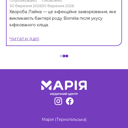
Опубліковано:
Оновлено:
30 березня 2026
30 березня 2026
Хвороба Лайма — це інфекційне захворювання, яке
викликають бактерії роду Borrelia після укусу
інфікованого кліща.
Читати далі
Item
1
of
3
Марія (Тернопільська)