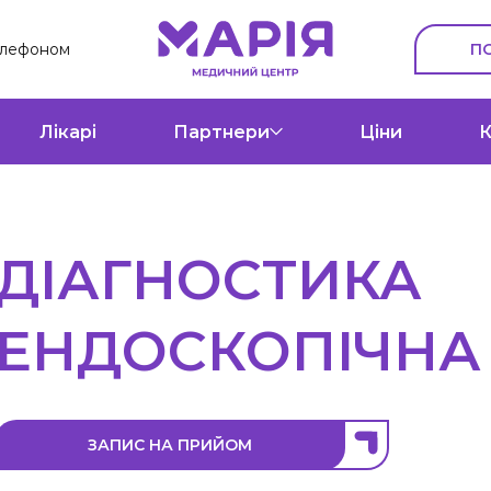
П
елефоном
Лікарі
Партнери
Ціни
К
ДІАГНОСТИКА
ЕНДОСКОПІЧНА
ЗАПИС НА ПРИЙОМ