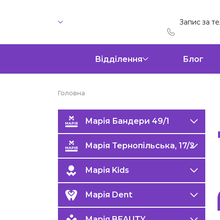
Запис за т
Відділення
Блог
Головна
Марія Бандери 49/1
Марія Тернопільська, 17/2
Марія Kids
Марія Dent
Марія BEAUTY