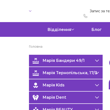
Запис за т
Відділення
Блог
Головна
Марія Бандери 49/1
Марія Тернопільська, 17/2
Марія Kids
Марія Dent
Марія BEAUTY