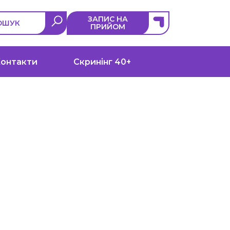
ЗАПИС НА
ОШУК
ПРИЙОМ
онтакти
Скринінг 40+