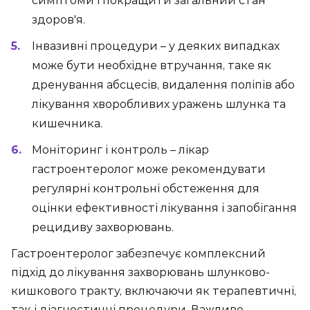
симптоми і покращити загальний стан
здоров'я.
Інвазивні процедури – у деяких випадках
може бути необхідне втручання, таке як
дренування абсцесів, видалення поліпів або
лікування хворобливих уражень шлунка та
кишечника.
Моніторинг і контроль – лікар
гастроентеролог може рекомендувати
регулярні контрольні обстеження для
оцінки ефективності лікування і запобігання
рецидиву захворювань.
Гастроентеролог забезпечує комплексний
підхід до лікування захворювань шлунково-
кишкового тракту, включаючи як терапевтичні,
так і діагностичні процедури. Важливо