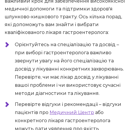
важливий крок для забезпечення високоякісної
медичної допомоги та підтримки здоров'я
шлунково-кишкового тракту. Ось кілька порад,
які допоможуть вам знайти і вибрати
кваліфікованого лікаря гастроентеролога:
Орієнтуйтесь на спеціалізацію та досвід –
при виборі гастроентеролога важливо
звернути увагу на його спеціалізацію та
досвід у лікуванні конкретних захворювань.
Перевірте, чи має лікар досвід у лікуванні
вашої проблеми і чи використовує сучасні
методи діагностики та лікування.
Перевірте відгуки і рекомендації – відгуки
пацієнтів про
Медичний Центр
або
конкретного лікаря гастроентеролога
можуть дати уявлення про якість