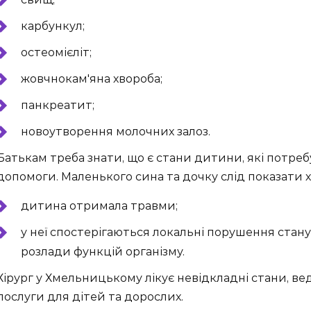
карбункул;
остеомієліт;
жовчнокам'яна хвороба;
панкреатит;
новоутворення молочних залоз.
Батькам треба знати, що є стани дитини, які потреб
допомоги. Маленького сина та дочку слід показати хі
дитина отримала травми;
у неї спостерігаються локальні порушення стану
розлади функцій організму.
Хірург у Хмельницькому лікує невідкладні стани, ве
послуги для дітей та дорослих.