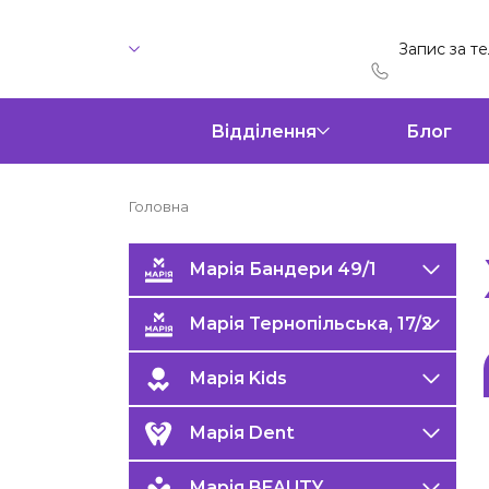
Запис за т
Відділення
Блог
Головна
Марія Бандери 49/1
Марія Тернопільська, 17/2
Марія Kids
Марія Dent
Марія BEAUTY