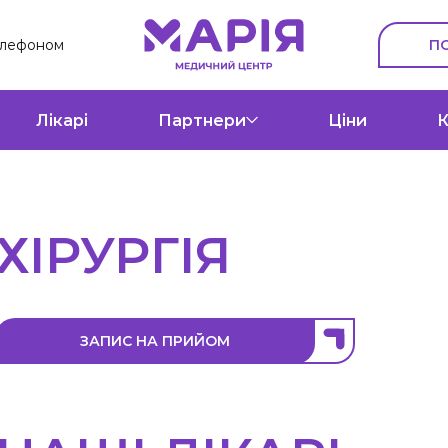
П
елефоном
Лікарі
Партнери
Ціни
К
ХІРУРГІЯ
ЗАПИС НА ПРИЙОМ