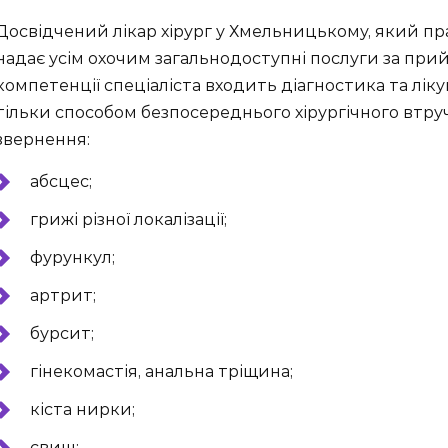
Досвідчений лікар хірург у Хмельницькому, який п
надає усім охочим загальнодоступні послуги за при
компетенції спеціаліста входить діагностика та ліку
тільки способом безпосереднього хірургічного втру
звернення:
абсцес;
грижі різної локалізації;
фурункул;
артрит;
бурсит;
гінекомастія, анальна тріщина;
кіста нирки;
свищ;