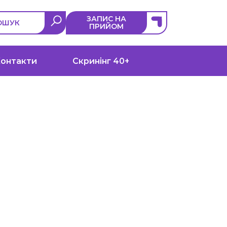
ЗАПИС НА
ОШУК
ПРИЙОМ
онтакти
Скринінг 40+