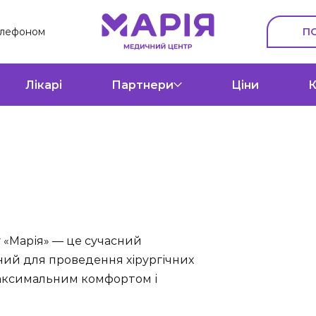
П
елефоном
Лікарі
Партнери
Ціни
К
«Марія» — це сучасний
ний для проведення хірургічних
 максимальним комфортом і