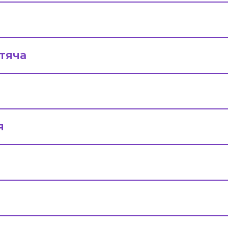
тяча
я