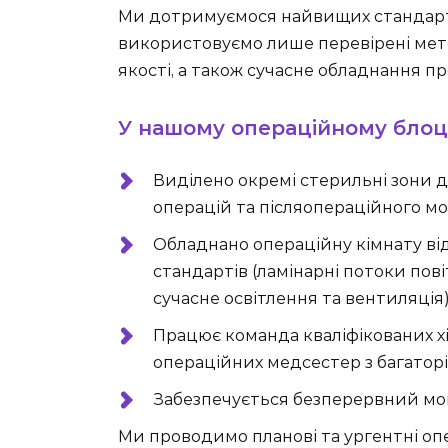
Ми дотримуємося найвищих стандарт
використовуємо лише перевірені мет
якості, а також сучасне обладнання п
У нашому операційному блоці
Виділено окремі стерильні зони 
операцій та післяопераційного мо
Обладнано операційну кімнату ві
стандартів (ламінарні потоки пов
сучасне освітлення та вентиляція)
Працює команда кваліфікованих хір
операційних медсестер з багатор
Забезпечується безперервний мон
Ми проводимо планові та ургентні операц