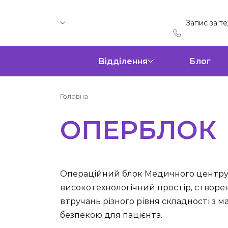
Запис за т
Відділення
Блог
Головна
ОПЕРБЛОК
Операційний блок Медичного центру 
високотехнологічний простір, створе
втручань різного рівня складності з
безпекою для пацієнта.