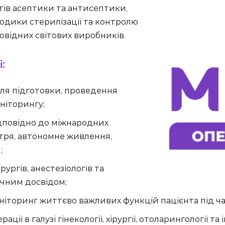
ів асептики та антисептики,
одики стерилізації та контролю
ровідних світових виробників.
:
для підготовки, проведення
ніторингу;
дповідно до міжнародних
ітря, автономне живлення,
;
ургів, анестезіологів та
ічним досвідом;
іторинг життєво важливих функцій пацієнта під час
ії в галузі гінекології, хірургії, отоларингології та