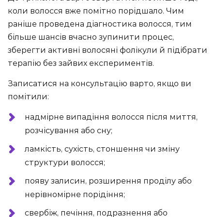
коли волосся вже помітно порідшало. Чим
раніше проведена діагностика волосся, тим
більше шансів вчасно зупинити процес,
зберегти активні волосяні фолікули й підібрати
терапію без зайвих експериментів.
Записатися на консультацію варто, якщо ви
помітили:
надмірне випадіння волосся після миття,
розчісування або сну;
ламкість, сухість, стоншення чи зміну
структури волосся;
появу залисин, розширення проділу або
нерівномірне порідіння;
свербіж, печіння, подразнення або