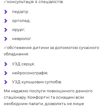
✅консультація 4 спеціалістів:
педіатр;
️ортопед;
️хірург;
невролог.
✅обстеження дитини за допомогою сучасного
обладнання:
️УЗД серця;
нейросонографія;
УЗД кульшових суглобів.
Ми надаємо послуги повноцінного денного
стаціонару. Комфортні та оснащені всім
необхідним палати, дозволять не лише