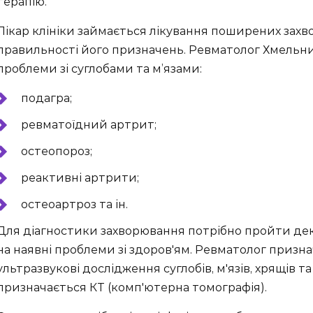
терапію.
Лікар клініки займається лікування поширених захв
правильності його призначень. Ревматолог Хмель
проблеми зі суглобами та м’язами:
подагра;
ревматоїдний артрит;
остеопороз;
реактивні артрити;
остеоартроз та ін.
Для діагностики захворювання потрібно пройти декі
на наявні проблеми зі здоров'ям. Ревматолог призн
ультразвукові дослідження суглобів, м'язів, хрящів та
призначається КТ (комп'ютерна томографія).