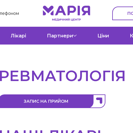
П
елефоном
Лікарі
Партнери
Ціни
К
РЕВМАТОЛОГІЯ
ЗАПИС НА ПРИЙОМ