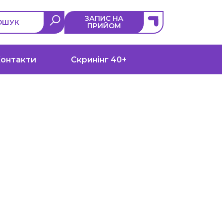
ЗАПИС НА
ОШУК
ПРИЙОМ
онтакти
Скринінг 40+