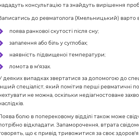
нададуть консультацію та знайдуть вирішення про
Записатись до ревматолога (Хмельницький) варто в
поява ранкової скутості після сну;
запалення або біль у суглобах;
наявність підвищеної температури;
ломота в м'язах.
У деяких випадках звертатися за допомогою до сп
інший спеціаліст, який помітив перші ревматичні
нехтувати не можна, оскільки недіагностоване за
наслідків.
Поява болю в поперековому відділі також може свідч
потрібно відкладати. Запаморочення, втрата свідомос
говорять, що є привід тривожитися за своє здоров'