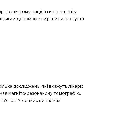
орювань, тому пацієнти впевнені у
ницький допоможе вирішити наступні
лька досліджень, які вкажуть лікарю
ачає магніто-резонансну томографію,
 зв'язок. У деяких випадках