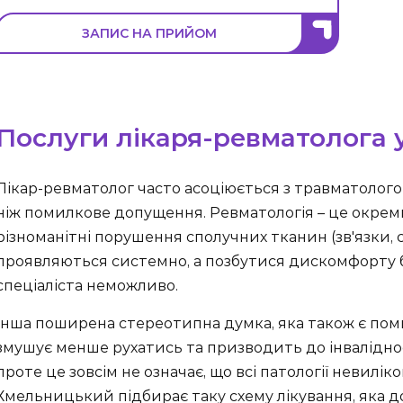
ЗАПИС НА ПРИЙОМ
Послуги лікаря-ревматолога
Лікар-ревматолог часто асоціюється з травматологом
ніж помилкове допущення. Ревматологія – це окрем
різноманітні порушення сполучних тканин (зв'язки, 
проявляються системно, а позбутися дискомфорту 
спеціаліста неможливо.
Інша поширена стереотипна думка, яка також є поми
змушує менше рухатись та призводить до інвалідност
проте це зовсім не означає, що всі патології невилік
Хмельницький підбирає таку схему лікування, яка 