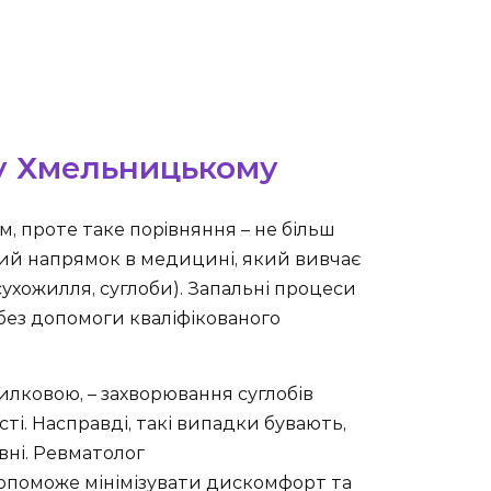
 у Хмельницькому
, проте таке порiвняння – не більш
ий напрямок в медицині, який вивчає
сухожилля, суглоби). Запальні процеси
без допомоги кваліфікованого
лковою, – захворювання суглобів
і. Насправді, такі випадки бувають,
овні. Ревматолог
допоможе мінімізувати дискомфорт та