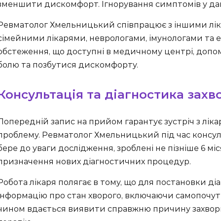
зменшити дискомфорт. Ігнорування симптомів у да
Ревматолог Хмельницький співпрацює з іншими ліка
сімейними лікарями, неврологами, імунологами та 
обстеження, що доступні в медичному центрі, до
болю та позбутися дискомфорту.
Консультація та діагностика зах
Попередній запис на прийом гарантує зустріч з лік
проблему. Ревматолог Хмельницький під час консуль
бере до уваги дослідження, зроблені не пізніше 6 мі
призначення нових діагностичних процедур.
Робота лікаря полягає в тому, що для постановки ді
інформацію про стан хворого, включаючи самопочут
чином вдається виявити справжню причину захвор