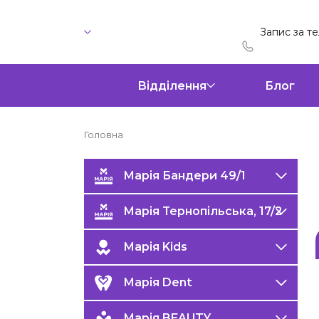
Запис за т
Відділення
Блог
Головна
Марія Бандери 49/1
Марія Тернопільська, 17/2
Марія Kids
Марія Dent
Марія BEAUTY