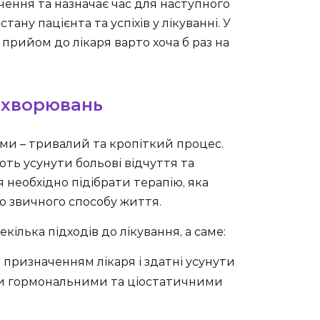
чення та назначає час для наступного
ану пацієнта та успіхів у лікуванні. У
прийом до лікаря варто хоча б раз на
ахворювань
ми – тривалий та кропіткий процес.
ють усунути больові відчуття та
 необхідно підібрати терапію, яка
о звичного способу життя.
лька підходів до лікування, а саме:
ризначенням лікаря і здатні усунути
ти гормональними та ціостатичними