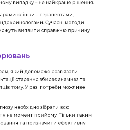
ному випадку – не найкраще рішення.
рями клініки – терапевтами,
ендокринологами. Сучасні методи
поможуть виявити справжню причину
ворювань
арем, який допоможе розв'язати
тації старанно збирає анамнез та
сяців тому. У разі потреби можливе
агнозу необхідно зібрати всю
тя на момент прийому. Тільки таким
ювання та призначити ефективну