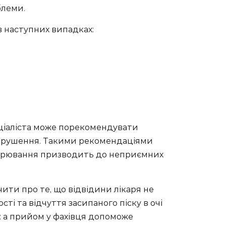
блеми.
 наступних випадках:
еціаліста може порекомендувати
 порушення. Такими рекомендаціями
хворювання призводить до неприємних
ити про те, що відвідини лікаря не
ті та відчуття засипаного піску в очі
я: а прийом у фахівця допоможе