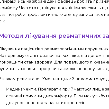
Спираючись на зібрані дані, фахівець робить призна
прийому. Частота відвідування клініки залежить від ст
разі потреби профілактичного огляду записатись на 
рік.
Методи лікування ревматичних з
Лікування пацієнтів з ревматологічними порушення
На першому етапі призначаються ліки, які допомага
покращити стан здоров'я. Для подальшого лікування
зупинить запальні процеси та зможе повернутися д
Загалом ревматолог Хмельницький використовує декі
Медикаменти. Препарати приймаються лише за п
основні причини дискомфорту. Ліки можуть бу
для уповільнення запальних процесів.