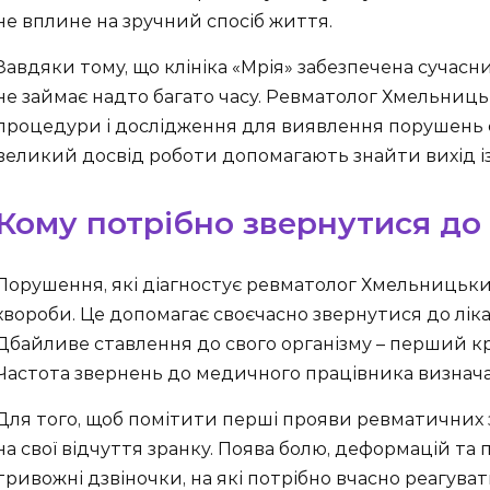
не вплине на зручний спосіб життя.
Завдяки тому, що клініка «Мрія» забезпечена сучас
не займає надто багато часу. Ревматолог Хмельниц
процедури і дослідження для виявлення порушень с
великий досвід роботи допомагають знайти вихід і
Кому потрібно звернутися до
Порушення, які діагностує ревматолог Хмельницьки
хвороби. Це допомагає своєчасно звернутися до ліка
Дбайливе ставлення до свого організму – перший кро
Частота звернень до медичного працівника визнача
Для того, щоб помітити перші прояви ревматичних 
на свої відчуття зранку. Поява болю, деформацій та 
тривожні дзвіночки, на які потрібно вчасно реагува