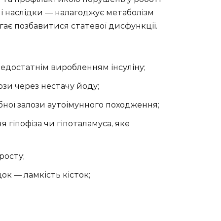
їхні наслідки — налагоджує метаболізм
гає позбавитися статевої дисфункції.
едостатнім виробленням інсуліну;
зи через нестачу йоду;
ої залози аутоімунного походження;
гіпофіза чи гіпоталамуса, яке
росту;
ок — ламкість кісток;