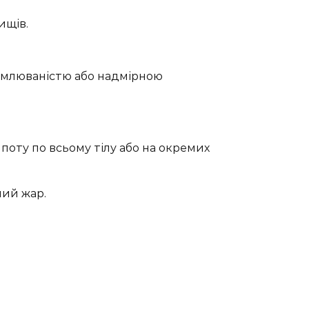
ищів.
томлюваністю або надмірною
поту по всьому тілу або на окремих
ий жар.