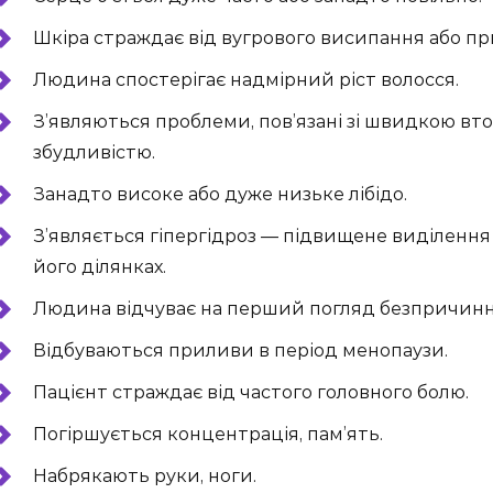
Шкіра страждає від вугрового висипання або пр
Людина спостерігає надмірний ріст волосся.
З’являються проблеми, пов’язані зі швидкою в
збудливістю.
Занадто високе або дуже низьке лібідо.
З’являється гіпергідроз — підвищене виділення 
його ділянках.
Людина відчуває на перший погляд безпричинн
Відбуваються приливи в період менопаузи.
Пацієнт страждає від частого головного болю.
Погіршується концентрація, пам’ять.
Набрякають руки, ноги.