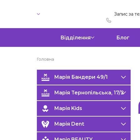
Запис за т
Відділення
Блог
Головна
Марія Бандери 49/1
Марія Тернопільська, 17/2
Марія Kids
Марія Dent
Марія BEAUTY