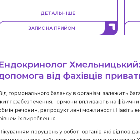
ДЕТАЛЬНІШЕ
ЗАПИС НА ПРИЙОМ
Ендокринолог Хмельницький:
допомога від фахівців приват
Від гормонального балансу в організмі залежить баг
життєзабезпечення. Гормони впливають на фізичний
обмін речовин, репродуктивні можливості. Навіть 
рівнем їх вироблення.
Лікуванням порушень у роботі органів, які відповід