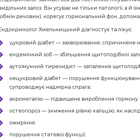
видільних залоз. Він усуває не тільки патології, а й 
(обмін речовин), корегує гормональний фон, допома
Ендокринолог Хмельницький діагностує та лікує:
цукровий діабет — захворювання, спричинене н
ендемічний зоб — збільшення щитоподібної зало
аутоімунний тиреоидит — запалення щитоподібн
нецукровий діабет — порушення функціонування 
супроводжує надмірна спрага;
акромегалію — підвищене вироблення гормону 
остеопороз — зниження рівню кальцію, як наслід
ожиріння;
порушення статевої функції;