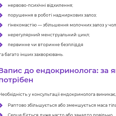
нервово-психічні відхилення;
порушення в роботі надниркових залоз;
гінекомастію — збільшення молочних залоз у чоло
нерегулярний менструальний цикл;
первинне чи вторинне безпліддя
та багато інших захворювань.
Запис до ендокринолога: за 
потрібен
Необхідність у консультації ендокринолога виникає,
Раптово збільшується або зменшується маса тіла
Серце б’ється дуже часто або занадто повільно.