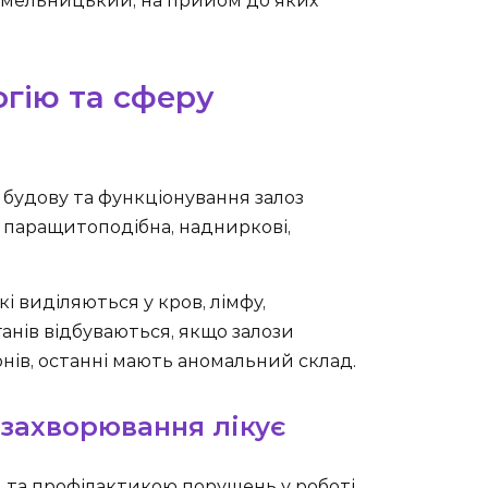
 Хмельницький, на прийом до яких
гію та сферу
 будову та функціонування залоз
, паращитоподібна, надниркові,
і виділяються у кров, лімфу,
анів відбуваються, якщо залози
нів, останні мають аномальний склад.
захворювання лікує
 та профілактикою порушень у роботі