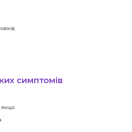
віків;
яких симптомів
 якщо:
.