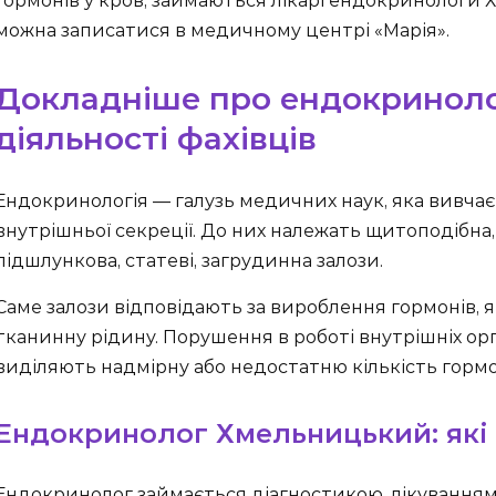
гормонів у кров, займаються лікарі ендокринологи
можна записатися в медичному центрі «Марія».
Докладніше про ендокриноло
діяльності фахівців
Ендокринологія — галузь медичних наук, яка вивчає
внутрішньої секреції. До них належать щитоподібна
підшлункова, статеві, загрудинна залози.
Саме залози відповідають за вироблення гормонів, як
тканинну рідину. Порушення в роботі внутрішніх орг
виділяють надмірну або недостатню кількість гормо
Ендокринолог Хмельницький: які 
Ендокринолог займається діагностикою, лікуванням