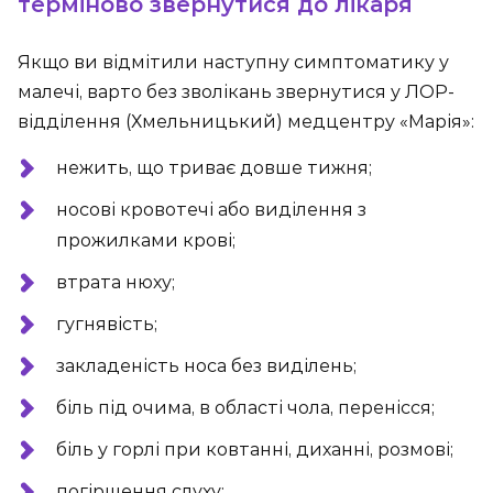
терміново звернутися до лікаря
Якщо ви відмітили наступну симптоматику у
малечі, варто без зволікань звернутися у ЛОР-
відділення (Хмельницький) медцентру «Марія»:
нежить, що триває довше тижня;
носові кровотечі або виділення з
прожилками крові;
втрата нюху;
гугнявість;
закладеність носа без виділень;
біль під очима, в області чола, перенісся;
біль у горлі при ковтанні, диханні, розмові;
погіршення слуху;