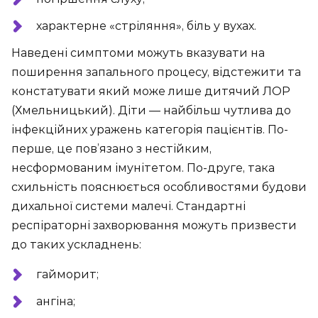
характерне «стріляння», біль у вухах.
Наведені симптоми можуть вказувати на
поширення запального процесу, відстежити та
констатувати який може лише дитячий ЛОР
(Хмельницький). Діти — найбільш чутлива до
інфекційних уражень категорія пацієнтів. По-
перше, це пов’язано з нестійким,
несформованим імунітетом. По-друге, така
схильність пояснюється особливостями будови
дихальної системи малечі. Стандартні
респіраторні захворювання можуть призвести
до таких ускладнень:
гайморит;
ангіна;